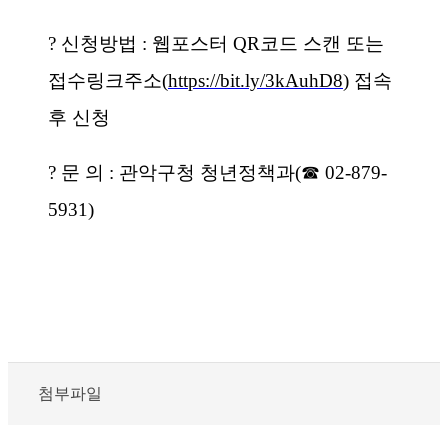
?
신청방법
:
웹포스터
QR
코드 스캔 또는
접수링크주소
(
https://bit.ly/3kAuhD8
)
접속
후 신청
?
문 의
:
관악구청 청년정책과
(
☎
02-879-
5931)
첨부파일