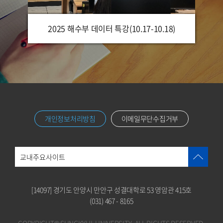
2025 해수부 데이터 특강(10.17-10.18)
개인정보처리방침
이메일무단수집거부
교내주요사이트
[14097] 경기도 안양시 만안구 성결대학로 53 영암관 415호
(031) 467 - 8165