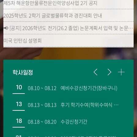
제5차 해운항만물류전문인력양성사업 2기 공지
2025학년도 2학기 글로벌물류학과 경진대회 안내
📢 [공지] 2026학년도 전기(26.2 졸업) 논문계획서 입력 및 논문 최종 제출 주요
미국 인턴십 설명회
[인턴십 모집 공고] 일본 굴지의 글로벌 기업 일본통운(Nippon Express)에서 인
ON&OFF 컬처 마이닝 국제 교류 프로그램 학생 모집
학사일정
08.10 ~ 08.12
예비수강신청기간(장바구니)
10
08.13 ~ 08.13
후기 학기수여(학위수여식 없음)
13
08.18 ~ 08.20
수강신청기간
18