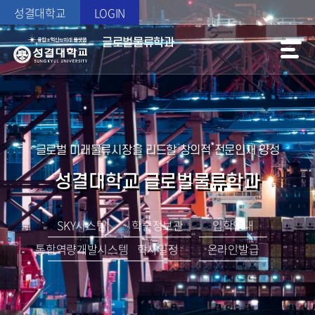
성결대학교
LOGIN
글로벌물류학과
글로벌 미래물류시장을 리드할 창의적 전문인재 양성
성결대학교 글로벌물류학과
SKY시스템
학술정보관
입학안내
통합역량개발시스템
학사일정
온라인발급