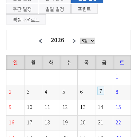
주간 일정
일일 일정
프린트
엑셀다운로드
일
월
화
수
목
금
토
1
7
2
3
4
5
6
8
9
10
11
12
13
14
15
16
17
18
19
20
21
22