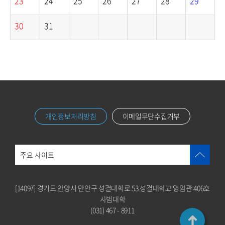
23
24
25
26
27
28
29
30
31
개인정보처리방침
이메일무단수집거부
주요 사이트
[14097] 경기도 안양시 만안구 성결대학로 53 성결대학교 영암관 406호
사범대학
(031) 467 - 8911