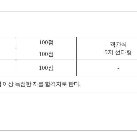
100
점
객관식
5
지 선다형
100
점
100
점
-
 이상 득점한 자를 합격자로 한다
.