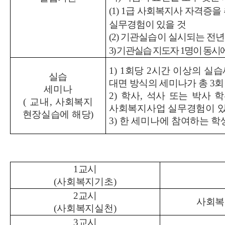
(1) 1
급 사회복지사 자격증을
실무경험이 있을 것
(2)
기관실습이 실시되는 전
3)
기관실습 지도자
1
명이 동시에
1) 1
회당
2
시간 이상의 실
실습
대면 방식의 세미나가 총
3
회
세미나
2)
학사
,
석사 또는 박사 
(
교내
,
사회복지
사회복지사업 실무경험이 있
현장실습에 해당
)
3)
한 세미나에 참여하는 학
1
교시
(
사회복지기초
)
2
교시
사회복
(
사회복지실천
)
3
교시