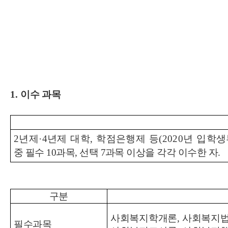
1.
이수 과목
2
년제
·4
년제 대학
,
학점은행제 등
(2020
년 입학
중 필수
10
과목
,
선택
7
과목 이상을 각각 이수한 자
.
구분
사회복지학개론
,
사회복지
필수과목