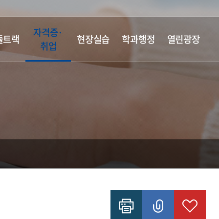
자격증·
듈트랙
현장실습
학과행정
열린광장
취업