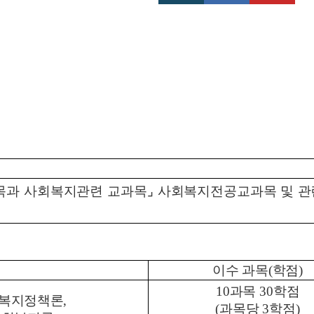
목과 사회복지관련 교과목
⌟
사회복지전공교과목
및
관
이수 과목
(
학점
)
10
과목
30
학점
복지정책론
,
(
과목당
3
학점
)