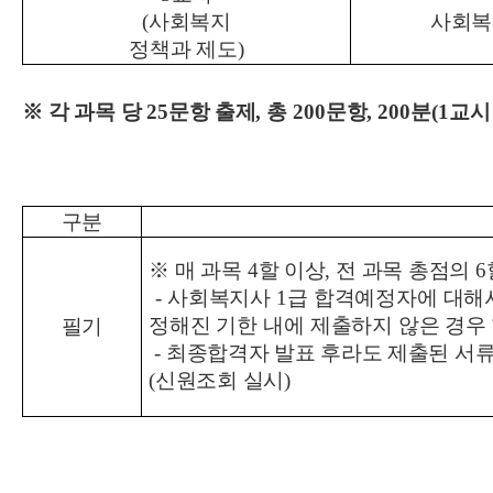
(
사회복지
사회복
정책과 제도
)
※
각 과목 당
25
문항 출제
,
총
200
문항
, 200
분
(1
교
구분
※
매 과목
4
할 이상
,
전 과목 총점의
6
-
사회복지사
1
급 합격예정자에 대
정해진 기한 내에 제출하지
않은 경우
필기
-
최종합격자 발표 후라도 제출된 서류
(
신원조회 실시
)