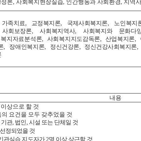
행정론
,
사회복지현장실습
,
인간행동과 사회환경
,
지역
 가족치료
,
교정복지론
,
국제사회복지론
,
노인복지
,
사회보장론
,
사회복지역사
,
사회복지와 문화다
회복지자료분석론
,
사회복지지도감독론
,
산업복지론
,
론
,
장애인복지론
,
정신건강론
,
정신건강사회복지론
론
내용
 이상으로 할 것
의 요건을 모두 갖추었을 것
 기관
,
법인
,
시설 또는 단체일 것
선정되었을 것
 기관실습 지도자가
2
명 이상 상근할 것