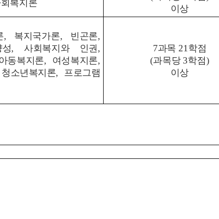
사회복지론
이상
론
,
복지국가론
,
빈곤론
,
양성
,
사회복지와 인권
,
7
과목
21
학점
아동복지론
,
여성복지론
,
(
과목당
3
학점
)
,
청소년복지론
,
프로그램
이상