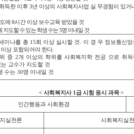
 취득한 이후
3
년 이상의 사회복지사업 실 무경험이 있거
년도에
8
시간 이상 보수교육 받았을 것
 지도할 수 있는 학생 수는
5
명 이내일 것
습세미나를 총
15
회 이상 실시할 것
.
이 경 우 정보통신
 이상 포함되어야 한다
.
학위 중
2
개 이상의 학위를 사회복지학
전공 으로 취
는 교수가 지도할 것
생 수는
30
명 이내일 것
<
사회복지사
1
급 시험 응시 과목
>
인간행동과 사회환경
지실천론
사회복지실