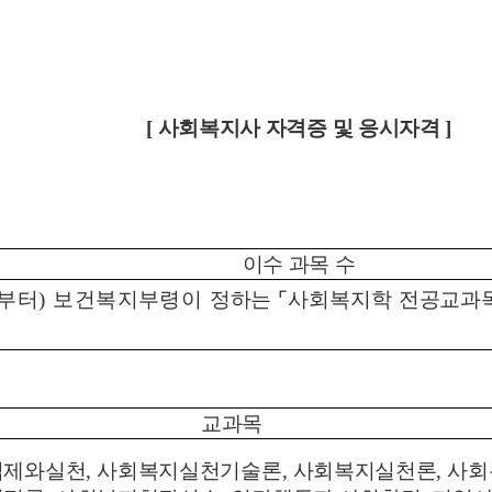
[
사회복지사
자격증 및 응시자격
]
이수 과목 수
생부터
)
보건복지부령이
정하는
⌜
사회복지학 전공교과
교과목
법제와실천
,
사회복지실천기술론
,
사회복지실천론
,
사회