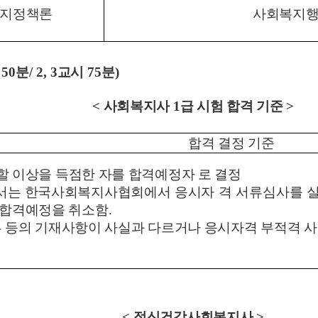
지정책론
사회복지
시
50
분
/ 2, 3
교시
75
분
)
<
사회복지사
1
급 시험 합격 기준
>
합격 결정 기준
할 이상을 득점한 자를 합격예정자 로 결정
해서는 한국사회복지사협회에서
응시자 격 서류심사를 
 합격예정을 취소함
.
 등의 기재사항이 사실과 다르거나 응시자격 부적격 사
<
정신건강사회복지사
>