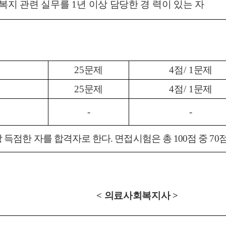
복지 관련 실무를
1
년 이상 담당한 경 력이 있는 자
25
문제
4
점
/ 1
문제
25
문제
4
점
/ 1
문제
-
-
상 득점한 자를 합격자로 한다
.
면접시험은 총
100
점 중
70
점
<
의료사회복지사
>