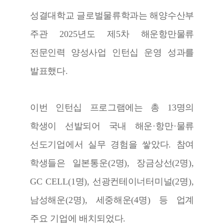
성결대학교 글로벌물류학과는 해양수산부
주관
2025
년도 제
5
차 해운항만물류
전문인력 양성사업 인턴십 운영 성과를
발표했다
.
이번 인턴십 프로그램에는 총
13
명의
학생이 선발되어 국내 해운
·
항만
·
물류
선도기업에서 실무 경험을 쌓았다
.
참여
학생들은 일본통운
(2
명
),
장금상선
(2
명
),
GC CELL(1
명
),
선광컨테이너터미널
(2
명
),
남성해운
(2
명
),
세중해운
(4
명
)
등 업계
주요 기업에 배치되었다
.