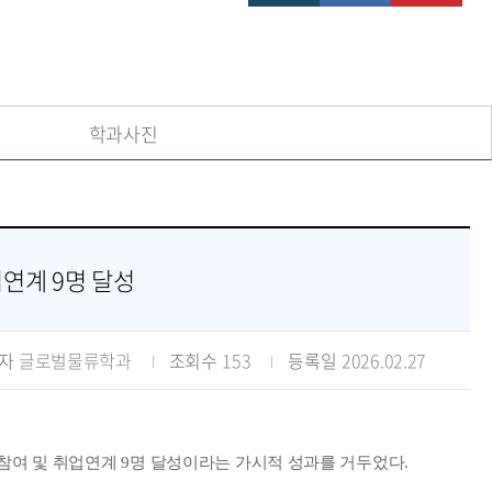
학과사진
업연계 9명 달성
자
글로벌물류학과
조회수
153
등록일
2026.02.27
 참여 및 취업연계
9
명 달성이라는 가시적 성과를 거두었다
.