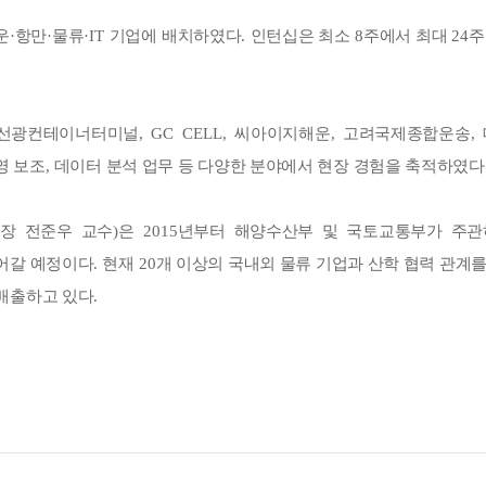
운
·
항만
·
물류
·IT
기업에 배치하였다
.
인턴십은 최소
8
주에서 최대
24
주
선광컨테이너터미널
, GC CELL,
씨아이지해운
,
고려국제종합운송
,
영 보조
,
데이터 분석 업무 등 다양한 분야에서 현장 경험을 축적하였다
장 전준우 교수
)
은
2015
년부터 해양수산부 및 국토교통부가 주
어갈 예정이다
.
현재
20
개 이상의 국내외 물류 기업과 산학 협력 관계
 배출하고 있다
.