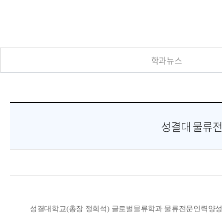
학과뉴스
성결대 물류전문
성결대학교
(
총장 정희석
)
글로벌물류학과 물류전문인력양성