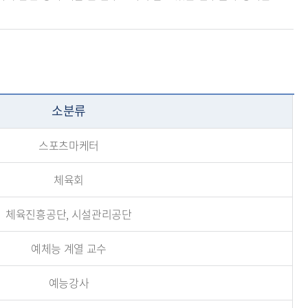
소분류
스포츠마케터
체육회
체육진흥공단, 시설관리공단
예체능 계열 교수
예능강사