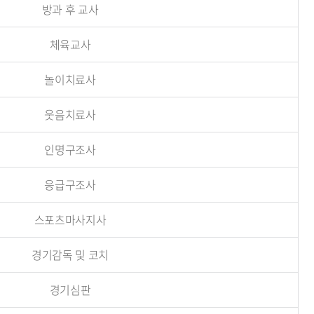
방과 후 교사
체육교사
놀이치료사
웃음치료사
인명구조사
응급구조사
스포츠마사지사
경기감독 및 코치
경기심판