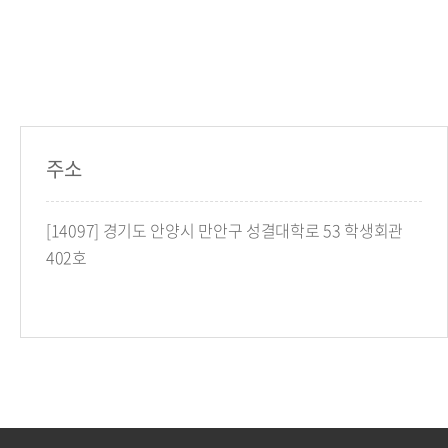
주소
[14097] 경기도 안양시 만안구 성결대학로 53 학생회관
402호