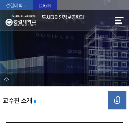
성결대학교
LOGIN
도시디자인정보공학과
교수진 소개