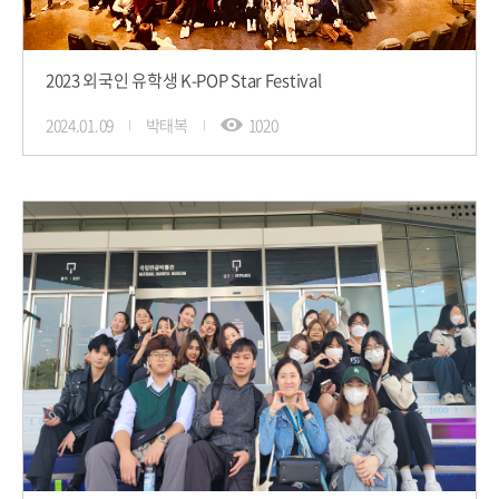
2023 외국인 유학생 K-POP Star Festival
2024.01.09
박태복
1020