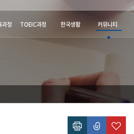
육과정
TOEIC과정
한국생활
커뮤니티