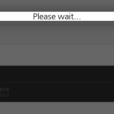
Please wait...
 8114
RVED.