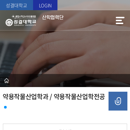
성결대학교
LOGIN
산학협력단
약용작물산업학과 / 약용작물산업학전공