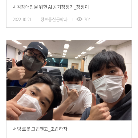
시각장애인을 위한 AI 공기청정기_청정이
2022.10.21
정보통신공학과
704
서빙 로봇 그랩앤고_조럽하자