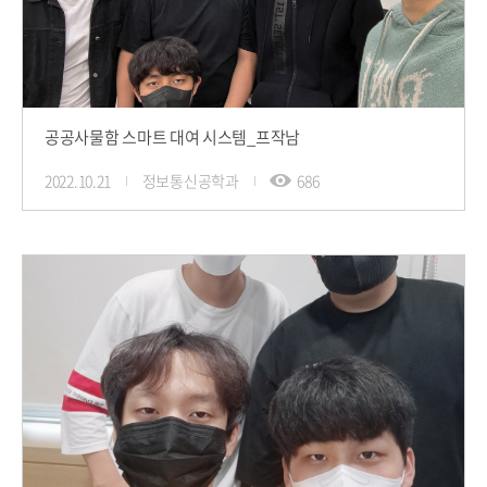
공공사물함 스마트 대여 시스템_프작남
2022.10.21
정보통신공학과
686