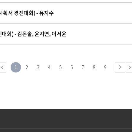
계획서 경진대회) - 유지수
대회) - 김은솔, 윤지연, 이서윤
1
2
3
4
5
6
7
8
9