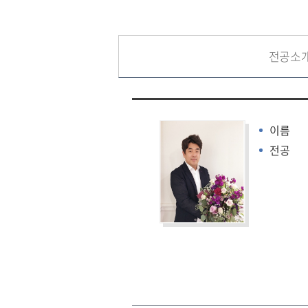
전공소
이름
전공