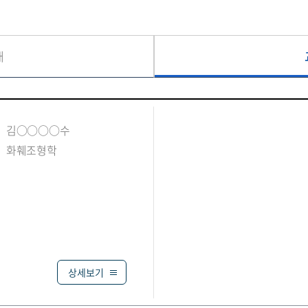
개
김○○○○수
화훼조형학
상세보기