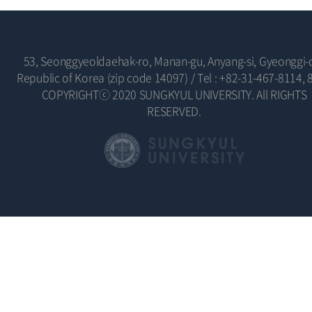
53, Seonggyeoldaehak-ro, Manan-gu, Anyang-si, Gyeonggi-
Republic of Korea (zip code 14097)
/
Tel : +82-31-467-8114, 
COPYRIGHTⓒ 2020 SUNGKYUL UNIVERSITY. All RIGHTS
RESERVED.