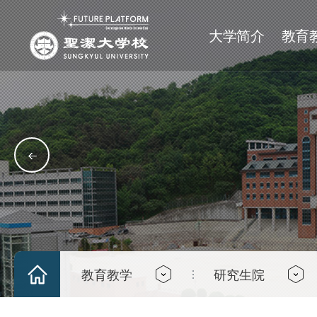
大学简介
教育
理念
大学
大学
学社
历史沿革
研究生院
研究生院
校历
神学大学
基督教社团
历史沿革
一般?究生院
人文大学
文化社团
神学专门研究生院
社会科学大学
艺能社团
社会福利研究生院
全球经营技术大学
体育社团
教育研究生院
校园一览
师范大学
学术/社会奉献社团
校园游览
IT 工学大学
教育教学
研究生院
来访指南
艺术大学
教化大学
融合大学