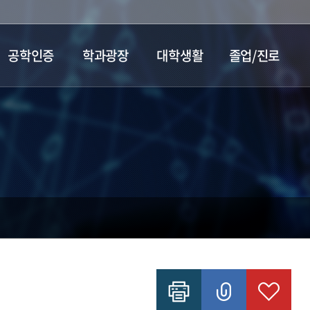
공학인증
학과광장
대학생활
졸업/진로