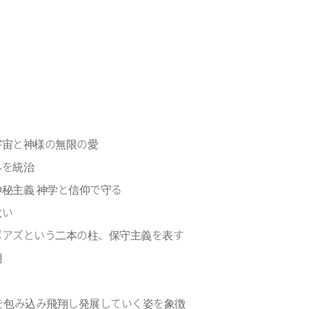
宇宙と神様の無限の愛
界を統治
秘主義 神学と信仰で守る
救い
ボアズという二本の柱、保守主義を表す
潮
を包み込み飛翔し発展していく姿を象徴