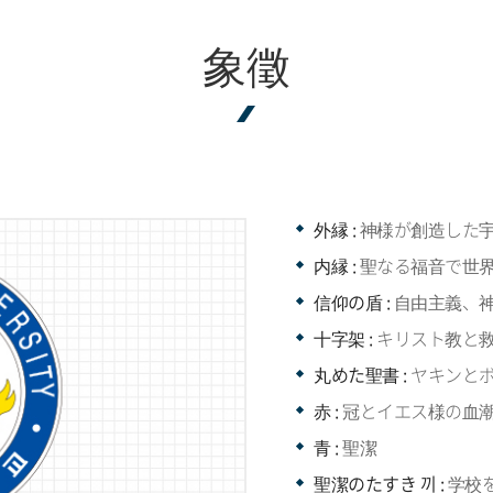
象徵
外縁 :
神様が創造した
内縁 :
聖なる福音で世
信仰の盾 :
自由主義、神
十字架 :
キリスト教と
丸めた聖書 :
ヤキンと
赤 :
冠とイエス様の血
青 :
聖潔
聖潔のたすき 끼 :
学校