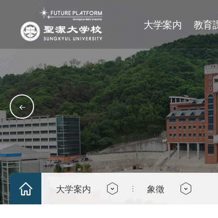
大学案内
教育
理念
単科大学
大学
サークル
沿革
大学院
大学院
学士日程
神学大学
基督分科
沿革
一般大学院
人文大学
文化分科
神学専門大学院
社会科学大学
芸能分科
社会福祉大学院
グローバル経営技術大
体育分科
経営行政大学院
キャンパス案内
師範大学
学術/奉仕分科
キャンパスツアー
IT工科大学
大学案内
象徵
アクセスマップ
芸術大学
パイデイアカレッジ
融合大学