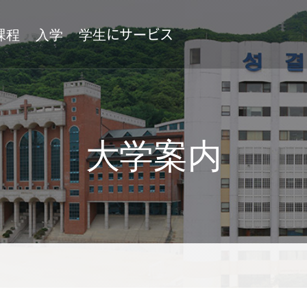
課程
入学
学生にサービス
象徵
姉妹大学及び交換学生
附屬施設
大学案内
付属機関
付設機関