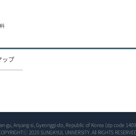
分科
マップ
-gu, Anyang-si, Gyeonggi-do, Republic of Korea (zip code 1409
COPYRIGHTⓒ 2020 SUNGKYUL UNIVERSITY. All RIGHTS RESERVED