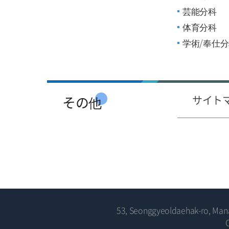
芸能分科
体育分科
学術/奉仕
その他
サイト
53, Seonggyeoldaehak-ro, Manan