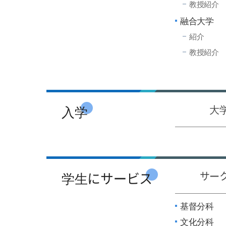
教授紹介
融合大学
紹介
教授紹介
入学
大
学生にサービス
サー
基督分科
文化分科