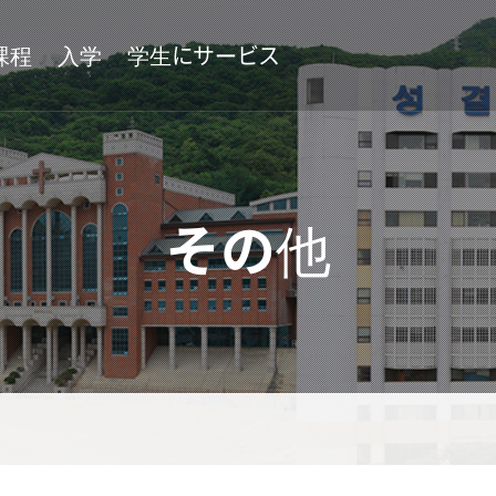
課程
入学
学生にサービス
象徵
姉妹大学及び交換学生
附屬施設
その他
付属機関
付設機関