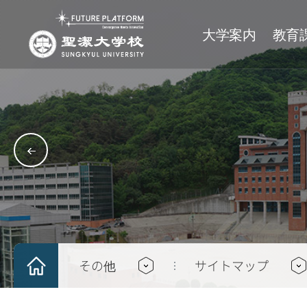
大学案内
教育
理念
単科大学
大学
サークル
沿革
大学院
大学院
学士日程
神学大学
基督分科
沿革
一般大学院
人文大学
文化分科
神学専門大学院
社会科学大学
芸能分科
社会福祉大学院
グローバル経営技術大
体育分科
経営行政大学院
キャンパス案内
師範大学
学術/奉仕分科
キャンパスツアー
IT工科大学
その他
サイトマップ
アクセスマップ
芸術大学
パイデイアカレッジ
融合大学