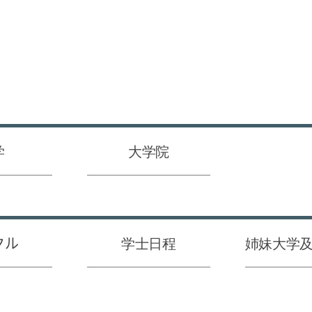
学
大学院
クル
学士日程