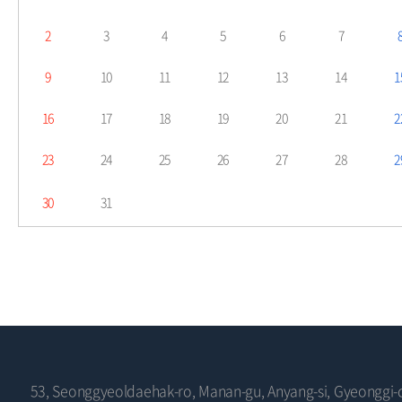
2
3
4
5
6
7
9
10
11
12
13
14
1
16
17
18
19
20
21
2
23
24
25
26
27
28
2
30
31
53, Seonggyeoldaehak-ro, Manan-gu, Anyang-si, Gyeonggi-