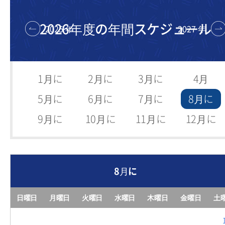
2026年度の年間スケジュール
2025
年
2027
年
1月に
2月に
3月に
4月
5月に
6月に
7月に
8月に
9月に
10月に
11月に
12月に
8月に
日曜日
月曜日
火曜日
水曜日
木曜日
金曜日
土