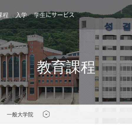
課程
入学
学生にサービス
象徵
姉妹大学及び交換学生
附屬施設
教育課程
付属機関
付設機関
一般大学院