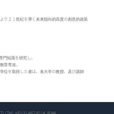
より２１世紀を導く未来指向的高度の創意的政策
な専門知識を研究し、
教育専攻、
学位を取得した者は、各大学の教授、及び講師
7)
/
Tel : +82-31-467-8114, 8044