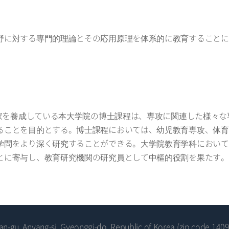
野に対する専門的理論とその応用原理を体系的に教育することに
門家を養成している本大学院の博士課程は、専攻に関連した様々
ることを目的とする。博士課程においては、幼児教育専攻、体育
学問をより深く研究することができる。大学院教育学科において
とに寄与し、教育研究機関の研究員として中樞的役割を果たす。
-gu, Anyang-si, Gyeonggi-do, Republic of Korea (zip code 1409