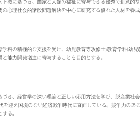
スト教に基づき、国家と人類の福祉に寄与できる優秀で創意的な
間の心理社会的諸般問題解決を中心に研究する優れた人材を養成
学科の積極的な支援を受け、幼児教育専攻修士/教育学科(幼児
質と能力開発増進に寄与することを目的とする。
基づき、経営学の深い理論と正しい応用方法を学び、脱産業社会
時代を迎え国境のない経済戦争時代に直面している。競争力のあ
とする。