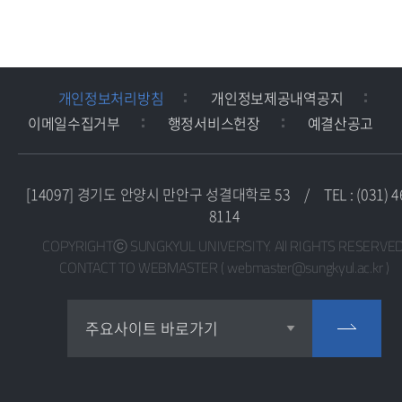
개인정보처리방침
개인정보제공내역공지
이메일수집거부
행정서비스헌장
예결산공고
[14097] 경기도 안양시 만안구 성결대학로 53
/
TEL : (031) 4
8114
COPYRIGHTⓒ SUNGKYUL UNIVERSITY. All RIGHTS RESERVED
CONTACT TO WEBMASTER ( webmaster@sungkyul.ac.kr )
교목실
주요사이트 바로가기
교수학습지원센터
교육혁신지원센터