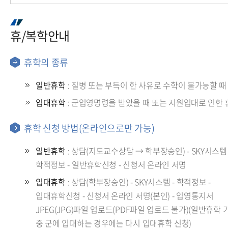
휴/복학안내
휴/복학안내
전부과
휴학의 종류
재입학
일반휴학
: 질병 또는 부득이 한 사유로 수학이 불가능할 때
입대휴학
: 군입영명령을 받았을 때 또는 지원입대로 인한 
휴학 신청 방법(온라인으로만 가능)
일반휴학
: 상담(지도교수상담 → 학부장승인) - SKY시스템 
학적정보 - 일반휴학신청 - 신청서 온라인 서명
입대휴학
: 상담(학부장승인) - SKY시스템 - 학적정보 -
입대휴학신청 - 신청서 온라인 서명(본인) - 입영통지서
JPEG(JPG)파일 업로드(PDF파일 업로드 불가)(일반휴학 
중 군에 입대하는 경우에는 다시 입대휴학 신청)