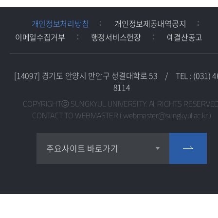
개인정보처리방침
개인정보제공내역공지
이메일수집거부
행정서비스헌장
예결산공고
[14097] 경기도 안양시 만안구 성결대학로 53
/
TEL : (031) 4
8114
COPYRIGHTⓒ SUNGKYUL UNIVERSITY. All RIGHTS RESERVED
CONTACT TO WEBMASTER ( webmaster@sungkyul.ac.kr )
교목실
주요사이트 바로가기
교수학습지원센터
교육혁신지원센터
교직지원센터