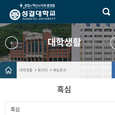
대학생활
대학생활
동아리
예능분과
흑심
흑심