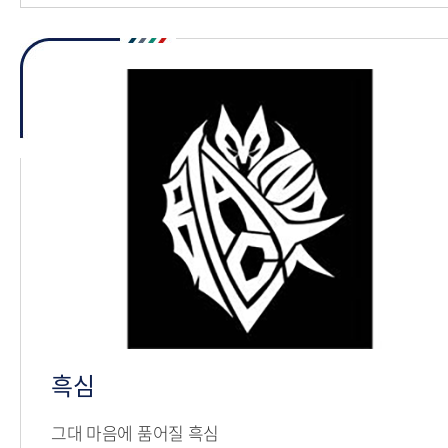
소리하나
페가수스
흑심
세인트
소너러스
뮤직애
흑심
그대 마음에 품어질 흑심