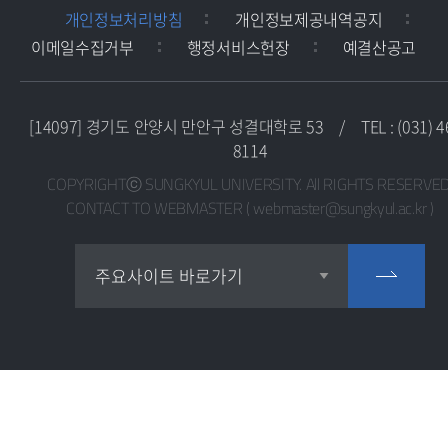
개인정보처리방침
개인정보제공내역공지
이메일수집거부
행정서비스헌장
예결산공고
[14097] 경기도 안양시 만안구 성결대학로 53
/
TEL : (031) 4
8114
COPYRIGHTⓒ SUNGKYUL UNIVERSITY. All RIGHTS RESERVED
CONTACT TO WEBMASTER ( webmaster@sungkyul.ac.kr )
교목실
주요사이트 바로가기
교수학습지원센터
교육혁신지원센터
교직지원센터
국제교류센터