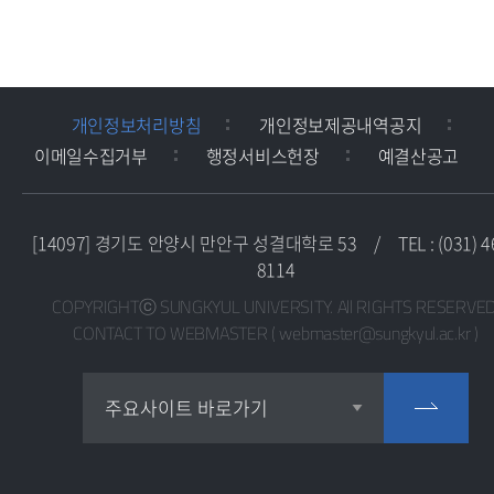
개인정보처리방침
개인정보제공내역공지
이메일수집거부
행정서비스헌장
예결산공고
[14097] 경기도 안양시 만안구 성결대학로 53
/
TEL : (031) 4
8114
COPYRIGHTⓒ SUNGKYUL UNIVERSITY. All RIGHTS RESERVED
CONTACT TO WEBMASTER ( webmaster@sungkyul.ac.kr )
교목실
주요사이트 바로가기
교수학습지원센터
교육혁신지원센터