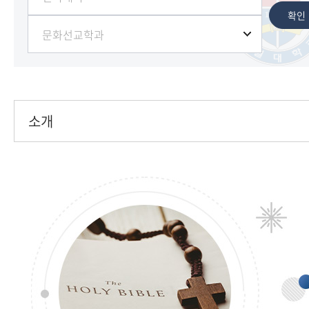
확인
소개
소개
연혁
교수소개
전공교육과정표
모듈형트랙제