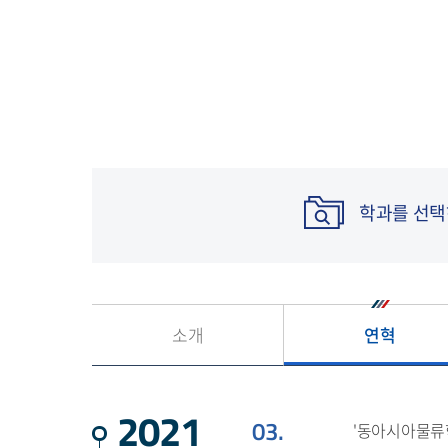
소비자생활협동조
파이데이아칼리지
계절학기
교육/글로벌
대학현황
성결대 홍보
공익신고
미래인재융합대학
학점교류안내
일반
기구표
입찰구매정보
홍보미디어센터
교직원찾기
사회봉사센터
성결대학보
IT지원서비스
주간식단안내
부속기관
장애학생지원센터
SKU NEWS
자매결연학교
SKY 시스템 소개
생활관
출판부
학생식당
규정집
매뉴얼 게시판
비교과
교직원식당
학과를 선
예결산공고
교내 백신 설치
적립금 운용현황
교내 정보화 서비스 안내
대학평의원회
학부(과) 홈페이지 관리
등록금심의위원회
정보보호
소개
연혁
정보공시
기관장 업무추진비
수의계약
2021
03.
'동아시아물류