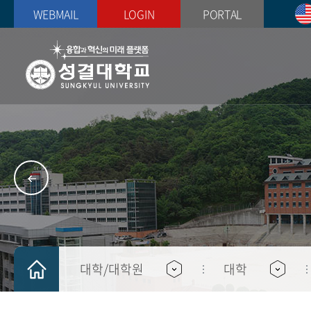
WEBMAIL
LOGIN
PORTAL
교육이념
대학
대학
자치조직
학사정보
공지사항
총장실
대학원
대학원
동아리
대학직장예비군
구성원참여소통
(통합민원)
대학이념
신학대학
대학입학(입학처)
총학생회 회칙
학사일정
새소식
총장인사말
일반대학원
일반대학원
기독분과
병무행정
학사/학적변동
VISION 2035
인문대학
자치조직
수강신청안내
학사
총장소개
신학대학원
신학대학원
문화분과
예비군 안내
장학/학자금대출
대학별 교육목표
사회과학대학
선거시행세칙
학적변동
학생
역대 학장 및 총장
사회복지대학원
사회복지대학원
예능분과
군종장교후보생 선
등록금
글로벌경영기술대학
부, 복수전공
장학/등록/학자금
교육대학원
교육대학원
체능분과
예비군
사범대학
교직
입학
프라임대학원
프라임대학원
학술/봉사분과
대학/대학원
대학
교목실
IT공과대학
평생교육사
취업/진로개발/창업
편입학
IT서비스
예술대학
증명서 발급
공모/행사