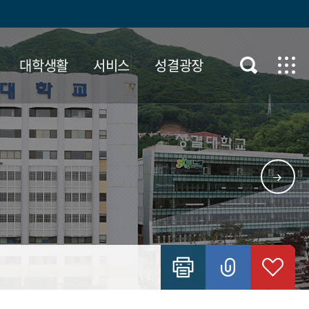
대학생활
서비스
성결광장
터
성결의 상징
등록/장학정보
자료실
센터
희롱,
UI
등록
각종신청서
1유형)
템
방침
교가
장학
행정자료실
자율전공학부
정
마스코트 '스쿠아
학자금 대출
(SKUAH)'
학자금중복지원방지
전공학부
슬로건
학생증발급
장학금 관련 서류 발급
안내