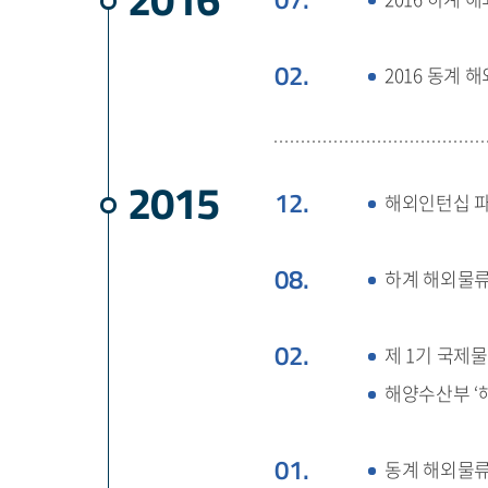
02.
2016 동계
2015
12.
해외인턴십 파
08.
하계 해외물
02.
제 1기 국제
해양수산부 
01.
동계 해외물류