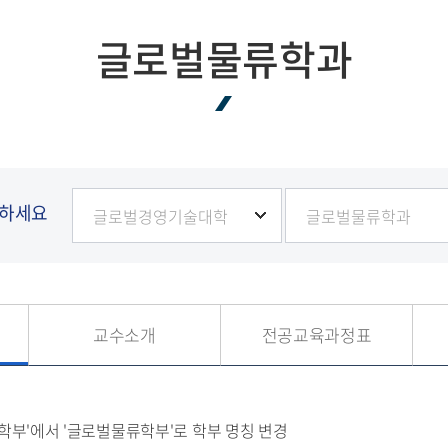
합
장애학생지원센터
캠퍼스안내
교수학습지원센터
캠퍼스투어
교육혁신지원센터
찾아오시는길
교목실
원격지원서비스
교내 전화번호
택하세요
교수소개
전공교육과정표
학부'에서 '글로벌물류학부'로 학부 명칭 변경