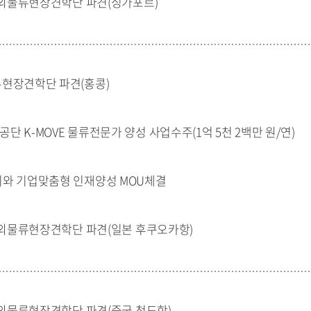
 해외물류현장견학단 파견(싱가포르)
현장견학단 파견(홍콩)
 K-MOVE 물류전문가 양성 사업수주(1억 5천 2백만 원/연)
와 기업맞춤형 인재양성 MOU체결
 해외물류현장견학단 파견(일본 후쿠오카항)
 해외물류현장견학단 파견(중국 청도항)