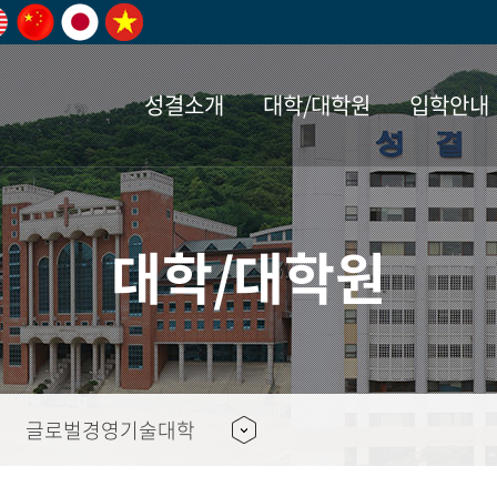
성결소개
대학/대학원
입학안내
학교법인
계약학과
계약학과
학교시설
통합역량개발시스템
구성원참여소통
성결의 역사
자율전공학부
외국인 입학
사이버신고센
학술정보관
알림방
대학/대학원
(SUCCESS)
(학사구조 및
이사장소개
생활관
연혁
전공설계지원
학부 안내
인권침해 및 성
AI&XR센터
청탁금지
정책제안)
성폭력
역대 이사장
보건소
설립자
자율전공학부(
대학원 안내
통합예약시스
개인정보처리
교내인 정책제안
발안내
법인 임원
학술정보관
인문사회계열
한국어 교육과
(2유형)
교외인 정책제안
이사회
복지시설이용
공학계열자율
기부금 공개
대학일자리플러스센터
글로벌경영기술대학
(2유형)
산하기관
학생상담센터
사회봉사센터